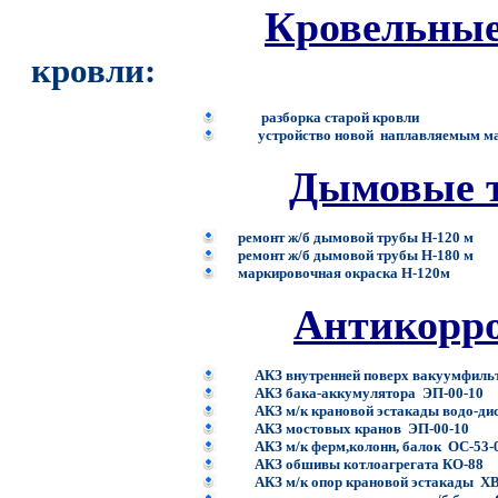
Кровельны
кровли:
разборка старой кровли
устройство новой наплавляемым м
Дымовые 
ремонт ж/б дымовой трубы Н-120 м
ремонт ж/б дымовой трубы Н-180 м
м
аркировочная окраска Н-120м
Антикорро
АКЗ внутренней поверх вакуумфиль
АКЗ бака-аккумулятора ЭП-00-10
АКЗ м/к крановой эстакады водо-ди
АКЗ мостовых кранов ЭП-00-10
АКЗ м/к ферм,колонн, балок ОС-
АКЗ обшивы котлоагрегата КО-
АКЗ м/к опор крановой эстак