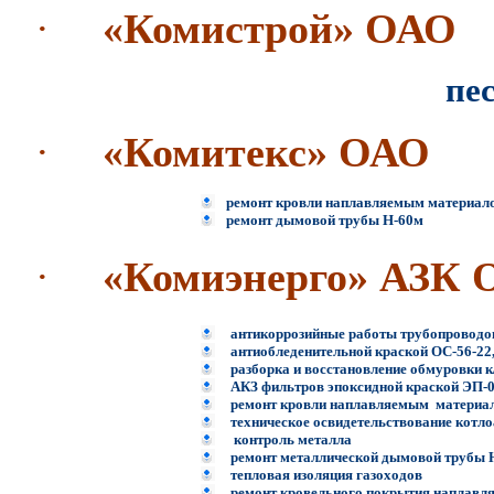
·
«Комистрой» ОАО
пескоструйная оч
·
«Комитекс» ОАО
ремонт кровли наплавляемым материал
ремонт дымовой трубы Н-60м
·
«Комиэнерго» АЗК
антикоррозийные работы трубопроводов
антиобледенительной краской ОС-56-22
разборка и восстановление обмуровки к
АКЗ фильтров эпоксидной краской ЭП-0
ремонт кровли наплавляемым материа
техническое освидетельствование котло
контроль металла
ремонт металлической дымовой трубы 
тепловая изоляция газоходов
ремонт кровельного покрытия наплав