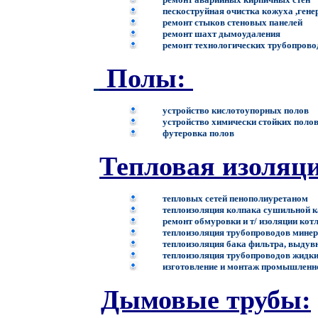
п
ескоструйная очистка кожуха ,ген
р
емонт стыков стеновых панелей
р
емонт шахт дымоудаления
р
емонт технологических трубоп
Полы:
у
стройство кислотоупорных поло
устройство химически стойких поло
футеровка полов
Тепловая изоляци
тепловых сетей пенополиуретано
теплоизоляция колпака сушильно
ремонт обмуровки и т/ изоляции кот
теплоизоляция трубопроводов мине
теплоизоляция бака фильтра, выду
теплоизоляция трубопроводов жидки
изготовление и монтаж промышленн
Дымовые трубы: