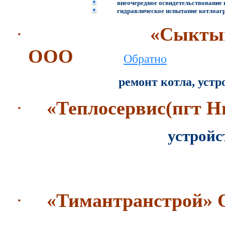
внеочередное освидетельствование 
гидравлическое испытание котлоаг
·
«Сыкты
ООО
Обратно
ремонт котла, устр
·
«Теплосервис(пгт 
устройс
ремонт кир
АКЗ резе
·
«Тимантранстрой»