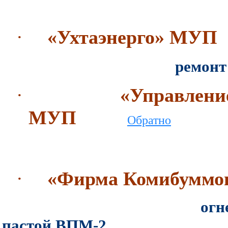
·
«Ухтаэнерго» МУП
ремонт металличе
·
«Управлен
МУП
Обратно
·
«Фирма Комибуммо
огнезащита м/к п
пастой ВПМ-2