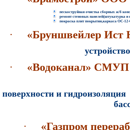
пескоструйная очистка сборных ж/б кон
ремонт стеновых панелей(штукатурка и 
покраска плит покрытия,каркаса ОС-12-
·
«Бруншвейлер Ист
устройство
·
«Водоканал» СМУП
восстановле
поверхности и гидроизоляция
бассейна водооч
·
«Газпром перера