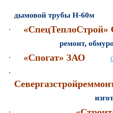
техническое о
дымовой трубы Н-60м
·
«СпецТеплоСтрой»
ремонт, обму
·
«Спогат» ЗАО
·
Севергазстройреммо
изготовление и 
·
«Строи