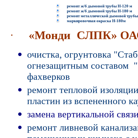
р
емонт ж/б дымовой трубы Н-120 м
р
емонт ж/б дымовой трубы Н-180 м
р
емонт металлической дымовой трубы
маркировочная окраска Н-180м
·
«Монди СЛПК» О
очистка, огрунтовка "Ста
огнезащитным составом "
фахверков
ремонт тепловой изоляци
пластин из вспененного к
замена вертикальной связ
ремонт ливневой канализ