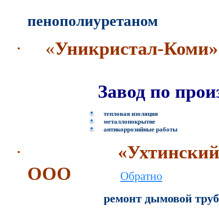
тепловая и
пенополиуретаном
·
«
Уникристал-Коми
Завод по прои
тепловая изоляция
металлопокрытие
антикоррозийные работы
·
«Ухтински
ООО
Обратно
ремонт дымовой тру