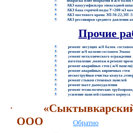
покраска плит покрытия и ж/б балок
АКЗ вакуумфильтра эпоксодной шпа
АКЗ бака горячей воды У=200 м3 к
АКЗ мостового крана ЭП-56-22,ЭП -
АКЗ рессивиров среднего давления а
Прочие ра
ремонт несущих ж/б балок соста
ремонт ж/б колонн составом Эма
р
емонт металлического ограждени
изготовление ,монтаж и р
ремонт аварийных стен ( ж/б панели
ремонт аварийных кирпичных сте
п
ескоструйная очистка кожуха ,ген
ремонт стыков стеновых панелей
ремонт шахт дымоудаления
ремонт технологических трубопрово
усиление панелей главного корпуса
·
«Сыктывкарский
ООО
Обратно