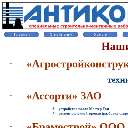
Наши
·
«Агростройконстру
техническое освид
·
«Ассорти» ЗАО
устройство полов Мастер Топ
ремонт рулонной кровли (разборка старо
·
«Брамострой» ООО