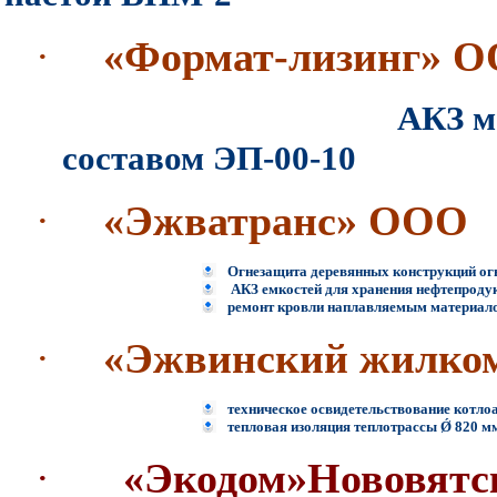
·
«Формат-лизинг» 
АКЗ металлоконст
составом ЭП-00-10
·
«Эжватранс» ООО
Огнезащита деревянных конструкций о
АКЗ емкостей для хранения нефтепродук
ремонт кровли наплавляемым материал
·
«Эжвинский жилко
техническое освидетельствование котло
тепловая изоляция теплотрассы Ǿ 820 
·
«Экодом»Нововятс