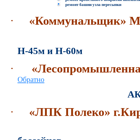
ремонт башни узла пересыпки
·
«Коммунальщик» 
ремонт кирпич
Н-45м и Н-60м
·
«Лесопромышленн
Обратно
АКЗ дымовых тру
·
«ЛПК Полеко» г.К
химическая защ