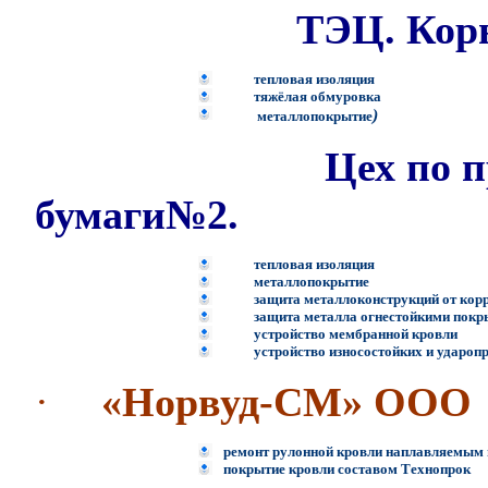
ТЭЦ. Корь
тепловая изоляция
тяжёлая обмуровка
)
металлопокрытие
Цех по 
бумаги№2.
тепловая изоляция
металлопокрытие
защита металлоконструкций от кор
защита металла огнестойкими пок
устройство мембранной кровли
устройство износостойких и удароп
·
«Норвуд-СМ» ООО
ремонт рулонной кровли наплавляемым
покрытие кровли составом Технопрок