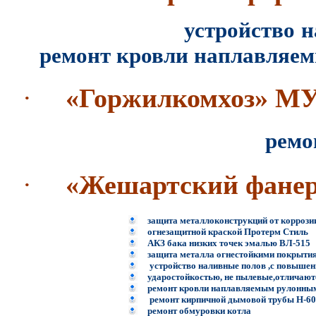
устройство 
ремонт кровли наплавляе
·
«Горжилкомхоз» М
ремонт кирпичн
·
«Жешартский фане
защита металлоконструкций от коррозии
огнезащитной краской Протерм Стиль
АКЗ бака низких точек эмалью ВЛ-515
защита металла огнестойкими покрыти
устройство наливные полов ,с повышен
ударостойкостью, не пылевые,отличаю
ремонт кровли наплавляемым рулонны
ремонт кирпичной дымовой трубы Н-6
ремонт обмуровки котла