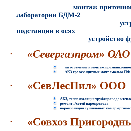
монтаж приточной
лаборатории БДМ-2
устройство кабельны
подстанции в осях
устройство фунда
·
«Севергазпром» ОАО
изготовление и монтаж промышленной
АКЗ грозозащитных мачт эмалью ПФ-
·
«СевЛесПил» ООО
АКЗ, теплоизоляция трубопроводов тепл
ремонт т/сетей паропровода
пароизоляция сушильных камер органос
·
«Совхоз Пригородн