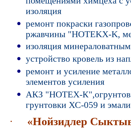
помещениями химцеха с ус
изоляция
ремонт покраски газопров
ржавчины
"HOTEKX-K
, м
изоляция минераловатным
устройство кровель из на
ремонт и усиление металл
элементов усиления
АКЗ "НОТЕХ-К",огрунтовк
грунтовки ХС-059 и эмал
·
«Нойзидлер Сыктыв