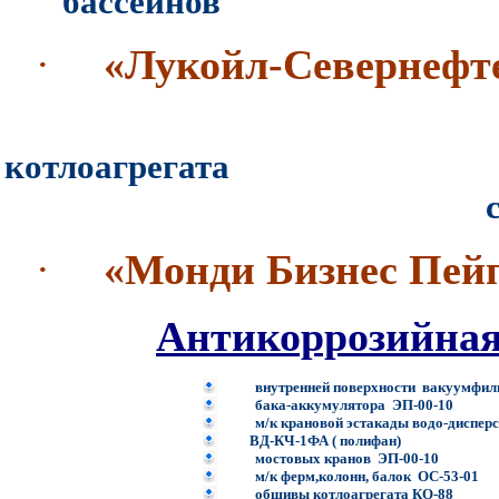
бассейнов
·
«Лукойл-Севернефт
техническое ос
котлоагрегата
сосудов, емкост
·
«Монди Бизнес Пе
Антикоррозийная
внутренней поверхности вакуумфи
бака-аккумулятора ЭП-00-10
м/к крановой эстакады водо-дисперс
ВД-КЧ-1ФА ( полифан)
мостовых кранов ЭП-00-10
м/к ферм,колонн, балок ОС-53-01
обшивы котлоагрегата КО-88