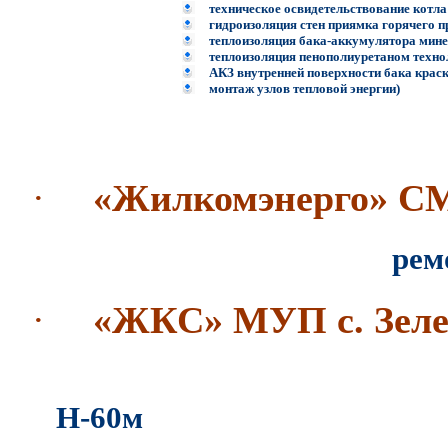
техническое освидетельствование котла
гидроизоляция стен приямка горячего п
теплоизоляция бака-аккумулятора мин
теплоизоляция пенополиуретаном техно
АКЗ внутренней поверхности бака кра
монтаж узлов тепловой энергии)
·
«Жилкомэнерго» С
ремонт дымово
·
«ЖКС» МУП с. Зеле
ремонт кирпич
Н-60м