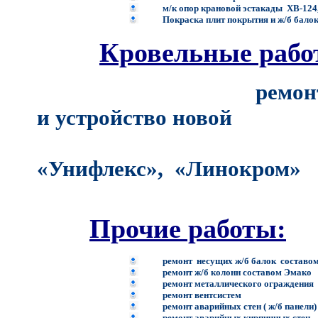
м/к опор крановой эстакады ХВ-12
Покраска плит покрытия и ж/б бало
Кровельные рабо
ремон
и устройство новой
наплавля
«Унифлекс», «Линокро
Прочие работы:
ремонт несущих ж/б балок соста
р
емонт ж/б колонн составом Эма
р
емонт металлического ограждени
р
емонт вентсистем
р
емонт аварийных стен ( ж/б панели
р
емонт аварийных кирпичных сте