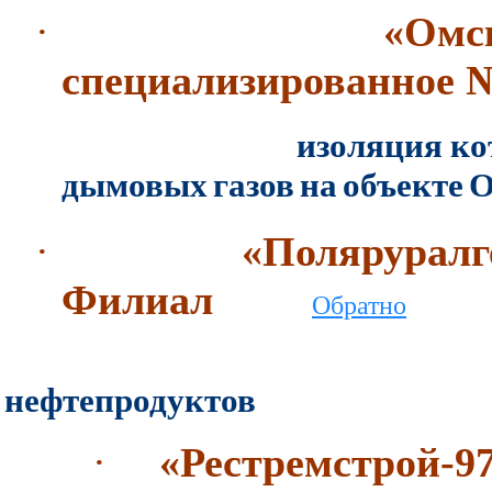
·
«Омс
специализированное
изоляция ко
дымовых газов
на объекте
·
«Полярурал
Филиал
Обратно
АКЗ емкос
нефтепродуктов
·
«Рестремстрой-